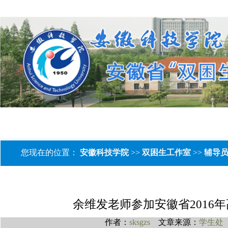
网站首页
工作室介绍
名师风采
工作动态
辅
您现在的位置：
安徽科技学院
>>
双困生工作室
>>
辅导
余维发老师参加安徽省2016
作者：
sksgzs
文章来源：
学生处